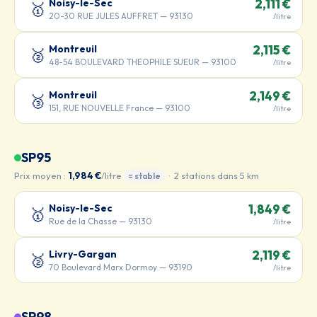
Noisy-le-Sec
2,111 €
🥇
20-30 RUE JULES AUFFRET — 93130
/litre
Montreuil
2,115 €
🥈
48-54 BOULEVARD THEOPHILE SUEUR — 93100
/litre
Montreuil
2,149 €
🥉
151, RUE NOUVELLE France — 93100
/litre
SP95
Prix moyen :
1,984 €
/litre
· 2 stations dans 5 km
= stable
Noisy-le-Sec
1,849 €
🥇
Rue de la Chasse — 93130
/litre
Livry-Gargan
2,119 €
🥈
70 Boulevard Marx Dormoy — 93190
/litre
SP98