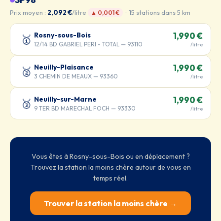
Prix moyen :
2,092 €
/litre
· 15 stations dans 5 km
▲ 0,001 €
Rosny-sous-Bois
1,990 €
🥇
12/14 BD.GABRIEL PERI - TOTAL — 93110
/litre
Neuilly-Plaisance
1,990 €
🥈
3 CHEMIN DE MEAUX — 93360
/litre
Neuilly-sur-Marne
1,990 €
🥉
9 TER BD MARECHAL FOCH — 93330
/litre
Vous êtes à Rosny-sous-Bois ou en déplacement ?
Trouvez la station la moins chère autour de vous en
temps réel.
Trouver la station la moins chère →