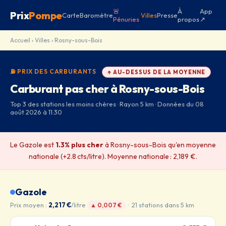
🚨
À
App
Prix
Pompe
Carte
Baromètre
Villes
Presse
Pénuries
propos
↗
Accueil
›
Villes
› Rosny-sous-Bois
⛽ PRIX DES CARBURANTS
↑ AU-DESSUS DE LA MOYENNE
Carburant pas cher à Rosny-sous-Bois
Top 3 des stations les moins chères · Rayon 5 km · Données du 08
août 2026 à 11:30
Le Gazole est
1.3% plus cher
à Rosny-sous-Bois qu'en moyenne
nationale (+2.8 cts/litre). Moyenne nationale : 2,189 €.
Gazole
Prix moyen :
2,217 €
/litre
· 21 stations dans 5 km
▲ 0,007 €