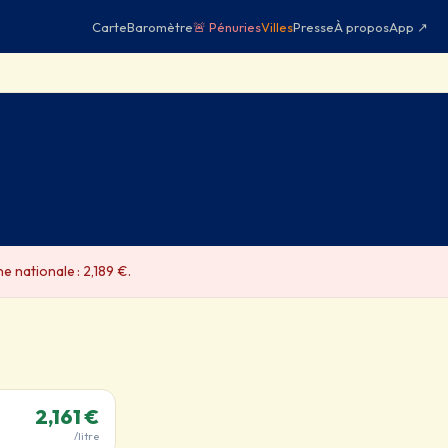
Carte
Baromètre
🚨 Pénuries
Villes
Presse
À propos
App ↗
 nationale : 2,189 €.
2,161 €
/litre