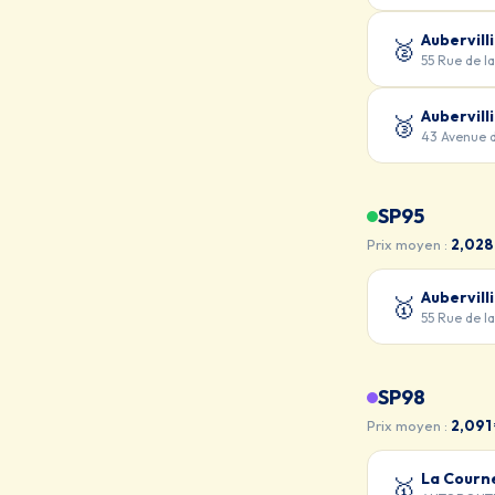
Aubervill
🥈
55 Rue de 
Aubervill
🥉
43 Avenue 
SP95
Prix moyen :
2,028
Aubervill
🥇
55 Rue de 
SP98
Prix moyen :
2,091
La Courn
🥇