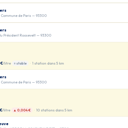
iers
la Commune de Paris — 93300
iers
du Président Roosevelt — 93300
 €
/litre
· 1 station dans 5 km
= stable
iers
la Commune de Paris — 93300
 €
/litre
· 10 stations dans 5 km
▲ 0,004 €
euve