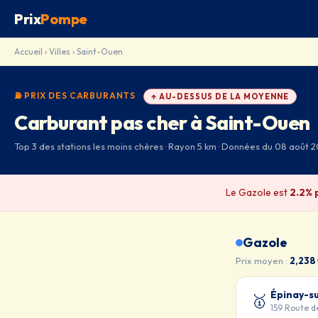
Prix
Pompe
Accueil
›
Villes
› Saint-Ouen
⛽ PRIX DES CARBURANTS
↑ AU-DESSUS DE LA MOYENNE
Carburant pas cher à Saint-Ouen
Top 3 des stations les moins chères · Rayon 5 km · Données du 08 août 
Le Gazole est
2.2% 
Gazole
Prix moyen :
2,238
Épinay-s
🥇
159 Route d