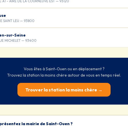
A1 - AIRE DE LA COURNEUVE EST — 93120
use
E SAINT LEU — 93800
en-sur-Seine
NUE MICHELET — 93400
Vous êtes à Saint-Ouen ou en déplacement ?
Trouvez la station la moins chère autour de vous en temps réel.
Trouver la station la moins chère →
présentez la mairie de Saint-Ouen ?