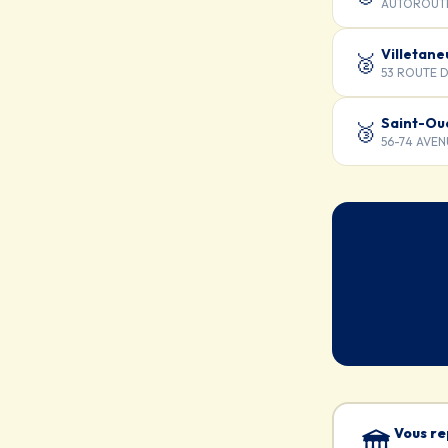
AUTOROUTE 
Villetane
🥈
53 ROUTE D
Saint-Ou
🥉
56-74 AVE
Vous re
🏛️