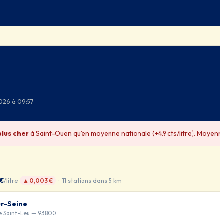
2026 à 09:57
plus cher
à Saint-Ouen qu'en moyenne nationale (+4.9 cts/litre). Moyenne
 €
/litre
· 11 stations dans 5 km
▲ 0,003 €
ur-Seine
e Saint-Leu — 93800