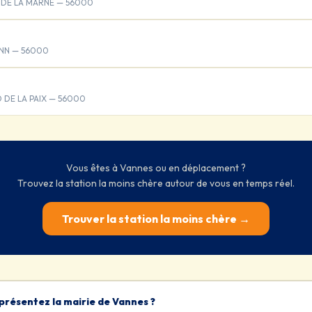
 DE LA MARNE — 56000
ANN — 56000
 DE LA PAIX — 56000
Vous êtes à Vannes ou en déplacement ?
Trouvez la station la moins chère autour de vous en temps réel.
Trouver la station la moins chère →
présentez la mairie de Vannes ?