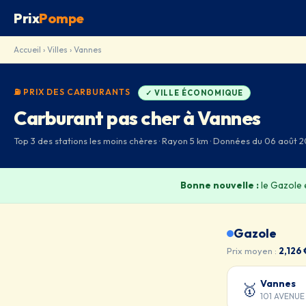
Prix
Pompe
Accueil
›
Villes
› Vannes
⛽ PRIX DES CARBURANTS
✓ VILLE ÉCONOMIQUE
Carburant pas cher à Vannes
Top 3 des stations les moins chères · Rayon 5 km · Données du 06 août 2
Bonne nouvelle :
le Gazole 
Gazole
Prix moyen :
2,126 
Vannes
🥇
101 AVENUE