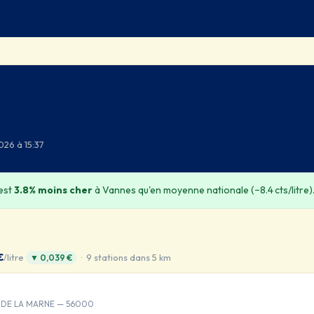
026 à 15:37
est
3.8% moins cher
à Vannes qu'en moyenne nationale (−8.4 cts/litre)
€
/litre
· 9 stations dans 5 km
▼ 0,039 €
 DE LA MARNE — 56000