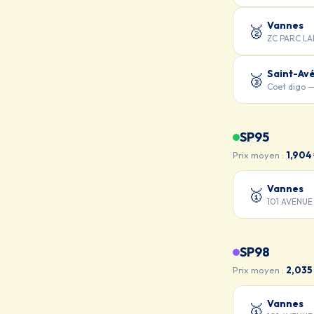
Vannes
🥈
ZC PARC L
Saint-Av
🥉
Coet digo 
SP95
Prix moyen :
1,904
Vannes
🥇
101 AVENUE
SP98
Prix moyen :
2,035
Vannes
🥇