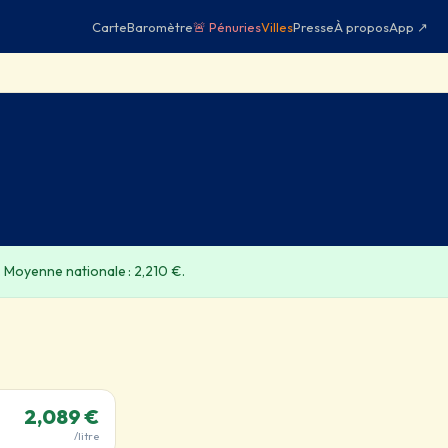
Carte
Baromètre
🚨 Pénuries
Villes
Presse
À propos
App ↗
. Moyenne nationale : 2,210 €.
2,089 €
/litre