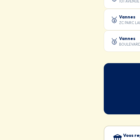
101 AVENUE
Vannes
🥈
ZC PARC L
Vannes
🥉
BOULEVARD
Vous re
🏛️