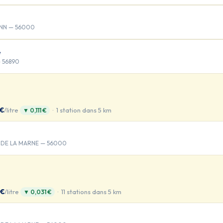
ANN — 56000
é
— 56890
 €
/litre
· 1 station dans 5 km
▼ 0,111 €
 DE LA MARNE — 56000
 €
/litre
· 11 stations dans 5 km
▼ 0,031 €