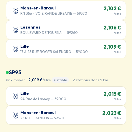
Mons-en-Barœul
2,102 €
🥇
RN 356 - VOIE RAPIDE URBAINE — 59370
/litre
Lezennes
2,106 €
🥈
BOULEVARD DE TOURNAI — 59260
/litre
Lille
2,109 €
🥉
17 A 25 RUE ROGER SALENGRO — 59000
/litre
SP95
Prix moyen :
2,019 €
/litre
· 2 stations dans 5 km
= stable
Lille
2,015 €
🥇
94 Rue de Lannoy — 59000
/litre
Mons-en-Barœul
2,023 €
🥈
25 RUE FRANKLIN — 59370
/litre