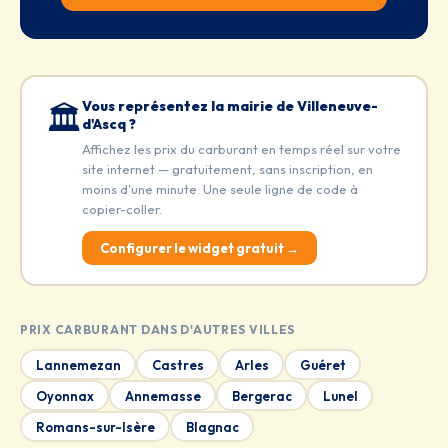
Vous représentez la mairie de Villeneuve-
🏛️
d'Ascq ?
Affichez les prix du carburant en temps réel sur votre
site internet — gratuitement, sans inscription, en
moins d'une minute. Une seule ligne de code à
copier-coller.
Configurer le widget gratuit →
PRIX CARBURANT DANS D'AUTRES VILLES
Lannemezan
Castres
Arles
Guéret
Oyonnax
Annemasse
Bergerac
Lunel
Romans-sur-Isère
Blagnac