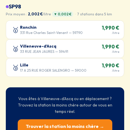
SP98
Prix moyen :
2,002 €
/litre
· 7 stations dans 5 km
▼ 0,002 €
Ronchin
1,990 €
🥇
331 Rue Charles Saint-Venant — 59790
/litre
Villeneuve-d'Ascq
1,990 €
🥈
33 RUE JEAN JAURES — 59491
/litre
Lille
1,990 €
🥉
17 A 25 RUE ROGER SALENGRO — 59000
/litre
Vous êtes à Villeneuve-d'Ascq ou en déplacement ?
Trouvez la station la moins chère autour de vous en
temps réel.
Trouver la station la moins chère →