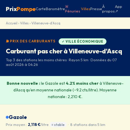
🚨
À
App
Prix
Pompe
Carte
Baromètre
Villes
Presse
Pénuries
propos
↗
Accueil
›
Villes
› Villeneuve-d'Ascq
⛽ PRIX DES CARBURANTS
✓ VILLE ÉCONOMIQUE
Carburant pas cher à Villeneuve-d'Ascq
Top 3 des stations les moins chères · Rayon 5 km · Données du 07
août 2026 à 04:26
Bonne nouvelle :
le Gazole est
4.2% moins cher
à Villeneuve-
d'Ascq qu'en moyenne nationale (−9.2 cts/litre). Moyenne
nationale : 2,210 €.
Gazole
Prix moyen :
2,118 €
/litre
· 8 stations dans 5 km
= stable