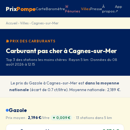
🚨
À
App
Prix
Pompe
Carte
Baromètre
Villes
Presse
Pénuries
propos
↗
Accueil
›
Villes
› Cagnes-sur-Mer
⛽ PRIX DES CARBURANTS
Carburant pas cher à Cagnes-sur-Mer
Top 3 des stations les moins chères · Rayon 5 km · Données du 08
août 2026 à 12:15
Le prix du Gazole à Cagnes-sur-Mer est
dans la moyenne
nationale
(écart de 0.7 ct/litre). Moyenne nationale : 2,189 €.
Gazole
Prix moyen :
2,196 €
/litre
· 13 stations dans 5 km
▼ 0,009 €