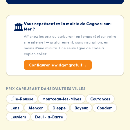
Vous représentez la mairie de Cagnes-sur-
🏛️
Mer ?
Affichez les prix du carburant en temps réel sur votre
site internet — gratuitement, sans inscription, en
moins d'une minute. Une seule ligne de code à
copier-coller.
Configurer le widget gratuit →
PRIX CARBURANT DANS D'AUTRES VILLES
L'Île-Rousse
Montceau-les-Mines
Coutances
Lens
Alençon
Dieppe
Bayeux
Condom
Louviers
Deuil-la-Barre