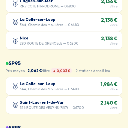
Cagnes-sur-Mer
2,136 €
🥇
RN.7 COTE HIPPODROME — 06800
/litre
La Colle-sur-Loup
2,138 €
🥈
344, Chemin des Moulières — 06480
/litre
Nice
2,138 €
🥉
280 ROUTE DE GRENOBLE — 06200
/litre
SP95
Prix moyen :
2,062 €
/litre
· 2 stations dans 5 km
▲ 0,003 €
La Colle-sur-Loup
1,984 €
🥇
344, Chemin des Moulières — 06480
/litre
Saint-Laurent-du-Var
2,140 €
🥈
526 ROUTE DES VESPINS (RN7) — 06700
/litre
SP98