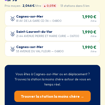
Prix moyen :
2,046 €
/litre
· 13 stations dans 5 km
▲ 0,011 €
Cagnes-sur-Mer
1,990 €
🥇
81 AV. DE LA GARE CD 36 — 06800
/litre
Saint-Laurent-du-Var
1,990 €
🥈
ZI A4 AVENUE PIERRE ET MARIE CURIE — 06700
/litre
Cagnes-sur-Mer
1,990 €
🥉
53 AVENUE DU VAL FLEURI — 06800
/litre
Vous êtes à Cagnes-sur-Mer ou en déplacement ?
Trouvez la station la moins chère autour de vous en
temps réel.
Trouver la station la moins chère →