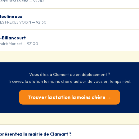
ierre Brossolette — 92242
Moulineaux
DES FRERES VOISIN — 92130
-Billancourt
André Morizet — 92100
Vous êtes à Clamart ou en déplacement ?
Trouvez la station la moins chère autour de vous en temps réel.
Trouver la station la moins chère →
présentez la mairie de Clamart ?