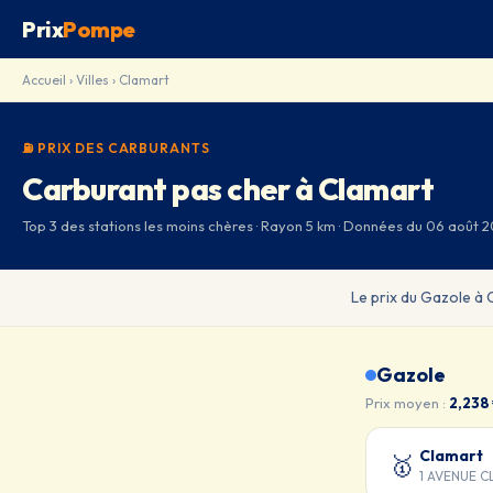
Prix
Pompe
Accueil
›
Villes
› Clamart
⛽ PRIX DES CARBURANTS
Carburant pas cher à Clamart
Top 3 des stations les moins chères · Rayon 5 km · Données du 06 août 
Le prix du Gazole à
Gazole
Prix moyen :
2,238
Clamart
🥇
1 AVENUE 