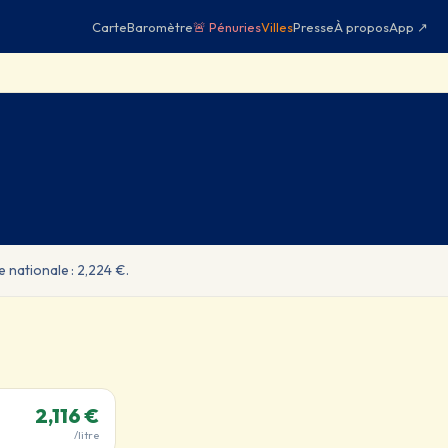
Carte
Baromètre
🚨 Pénuries
Villes
Presse
À propos
App ↗
e nationale : 2,224 €.
2,116 €
/litre