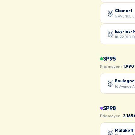
Clamart
🥈
6 AVENUE 
Issy-les-
🥉
18-22 BLD 
SP95
Prix moyen :
1,990
Boulogne
🥇
16 Avenue 
SP98
Prix moyen :
2,165 
Malakoff
🥇