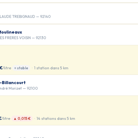
CLAUDE TREBIGNAUD — 92140
Moulineaux
DES FRERES VOISIN — 92130
 €
/litre
· 1 station dans 5 km
= stable
-Billancourt
André Morizet — 92100
€
/litre
· 14 stations dans 5 km
▲ 0,015 €