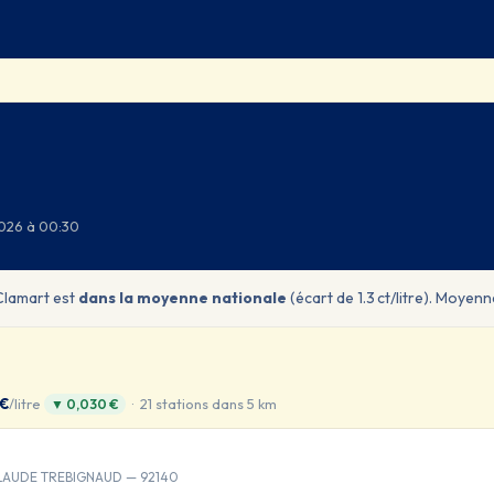
2026 à 00:30
 Clamart est
dans la moyenne nationale
(écart de 1.3 ct/litre). Moyenn
 €
/litre
· 21 stations dans 5 km
▼ 0,030 €
CLAUDE TREBIGNAUD — 92140