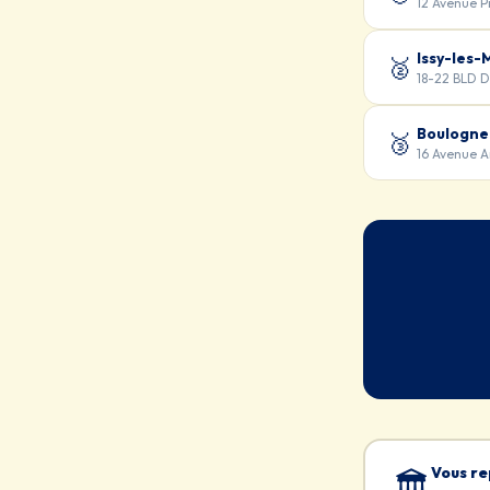
12 Avenue P
Issy-les-
🥈
18-22 BLD 
Boulogne
🥉
16 Avenue 
Vous re
🏛️