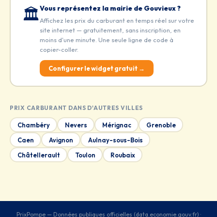
Vous représentez la mairie de Gouvieux ?
🏛️
Affichez les prix du carburant en temps réel sur votre
site internet — gratuitement, sans inscription, en
moins d'une minute. Une seule ligne de code à
copier-coller.
Configurer le widget gratuit →
PRIX CARBURANT DANS D'AUTRES VILLES
Chambéry
Nevers
Mérignac
Grenoble
Caen
Avignon
Aulnay-sous-Bois
Châtellerault
Toulon
Roubaix
PrixPompe — Données publiques officielles (data.economie.gouv.fr) ·