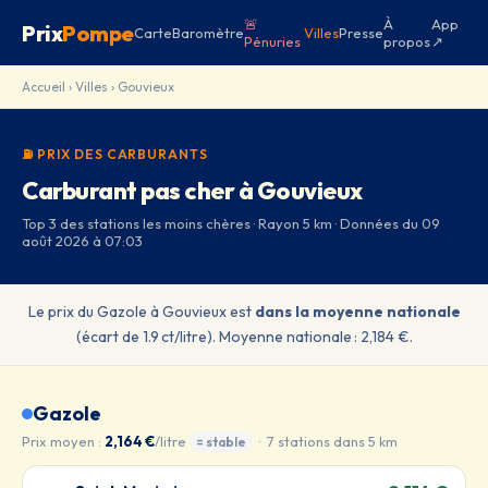
🚨
À
App
Prix
Pompe
Carte
Baromètre
Villes
Presse
Pénuries
propos
↗
Accueil
›
Villes
› Gouvieux
⛽ PRIX DES CARBURANTS
Carburant pas cher à Gouvieux
Top 3 des stations les moins chères · Rayon 5 km · Données du 09
août 2026 à 07:03
Le prix du Gazole à Gouvieux est
dans la moyenne nationale
(écart de 1.9 ct/litre). Moyenne nationale : 2,184 €.
Gazole
Prix moyen :
2,164 €
/litre
· 7 stations dans 5 km
= stable