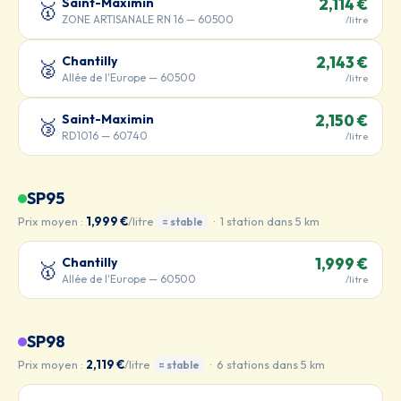
Saint-Maximin
2,114 €
🥇
ZONE ARTISANALE RN 16 — 60500
/litre
Chantilly
2,143 €
🥈
Allée de l'Europe — 60500
/litre
Saint-Maximin
2,150 €
🥉
RD1016 — 60740
/litre
SP95
Prix moyen :
1,999 €
/litre
· 1 station dans 5 km
= stable
Chantilly
1,999 €
🥇
Allée de l'Europe — 60500
/litre
SP98
Prix moyen :
2,119 €
/litre
· 6 stations dans 5 km
= stable