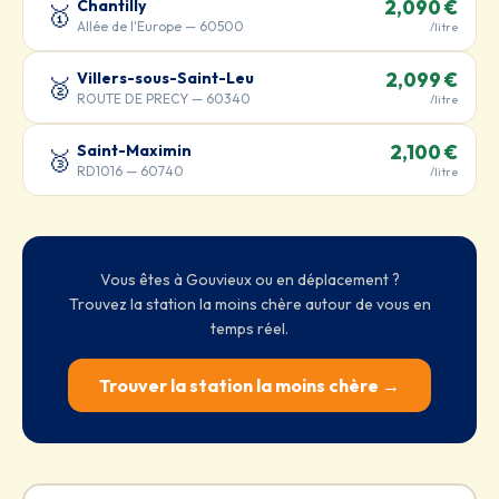
Chantilly
2,090 €
🥇
Allée de l'Europe — 60500
/litre
Villers-sous-Saint-Leu
2,099 €
🥈
ROUTE DE PRECY — 60340
/litre
Saint-Maximin
2,100 €
🥉
RD1016 — 60740
/litre
Vous êtes à Gouvieux ou en déplacement ?
Trouvez la station la moins chère autour de vous en
temps réel.
Trouver la station la moins chère →