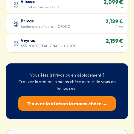
Alissas
2,099 €
🥇
La Clef du Sac — 07210
/litre
Privas
2,129 €
🥈
Boulevard de Paste — 07000
/litre
Veyras
2,159 €
🥉
635 ROUTE D'AUBENAS — 07000
/litre
Vous êtes à Privas ou en déplacement ?
Trouvez la station la moins chère autour de vous en
temps réel.
Trouver la station la moins chère →