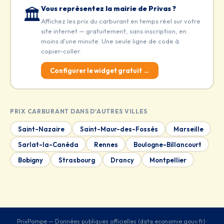
Vous représentez la mairie de Privas ?
🏛️
Affichez les prix du carburant en temps réel sur votre
site internet — gratuitement, sans inscription, en
moins d'une minute. Une seule ligne de code à
copier-coller.
Configurer le widget gratuit →
PRIX CARBURANT DANS D'AUTRES VILLES
Saint-Nazaire
Saint-Maur-des-Fossés
Marseille
Sarlat-la-Canéda
Rennes
Boulogne-Billancourt
Bobigny
Strasbourg
Drancy
Montpellier
PrixPompe — Données publiques officielles (data.economie.gouv.fr) ·