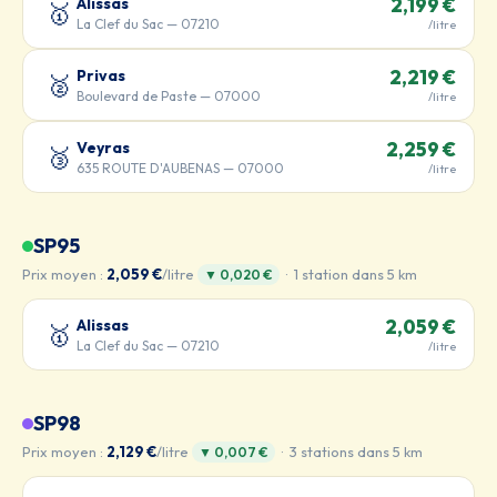
Alissas
2,199 €
🥇
La Clef du Sac — 07210
/litre
Privas
2,219 €
🥈
Boulevard de Paste — 07000
/litre
Veyras
2,259 €
🥉
635 ROUTE D'AUBENAS — 07000
/litre
SP95
Prix moyen :
2,059 €
/litre
· 1 station dans 5 km
▼ 0,020 €
Alissas
2,059 €
🥇
La Clef du Sac — 07210
/litre
SP98
Prix moyen :
2,129 €
/litre
· 3 stations dans 5 km
▼ 0,007 €