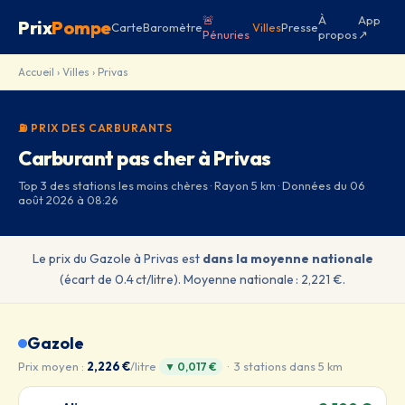
🚨
À
App
Prix
Pompe
Carte
Baromètre
Villes
Presse
Pénuries
propos
↗
Accueil
›
Villes
› Privas
⛽ PRIX DES CARBURANTS
Carburant pas cher à Privas
Top 3 des stations les moins chères · Rayon 5 km · Données du 06
août 2026 à 08:26
Le prix du Gazole à Privas est
dans la moyenne nationale
(écart de 0.4 ct/litre). Moyenne nationale : 2,221 €.
Gazole
Prix moyen :
2,226 €
/litre
· 3 stations dans 5 km
▼ 0,017 €