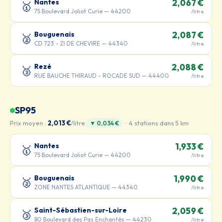
Nantes
2,067 €
🥇
75 Boulevard Joliot Curie — 44200
/litre
Bouguenais
2,087 €
🥈
CD 723 - ZI DE CHEVIRE — 44340
/litre
Rezé
2,088 €
🥉
RUE BAUCHE THIRAUD - ROCADE SUD — 44400
/litre
SP95
Prix moyen :
2,013 €
/litre
· 4 stations dans 5 km
▼ 0,034 €
Nantes
1,933 €
🥇
75 Boulevard Joliot Curie — 44200
/litre
Bouguenais
1,990 €
🥈
ZONE NANTES ATLANTIQUE — 44340
/litre
Saint-Sébastien-sur-Loire
2,059 €
🥉
80 Boulevard des Pas Enchantés — 44230
/litre