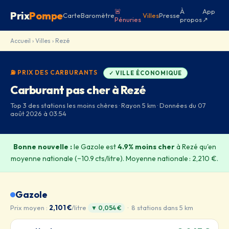
🚨
À
App
Prix
Pompe
Carte
Baromètre
Villes
Presse
Pénuries
propos
↗
Accueil
›
Villes
› Rezé
⛽ PRIX DES CARBURANTS
✓ VILLE ÉCONOMIQUE
Carburant pas cher à Rezé
Top 3 des stations les moins chères · Rayon 5 km · Données du 07
août 2026 à 03:54
Bonne nouvelle :
le Gazole est
4.9% moins cher
à Rezé qu'en
moyenne nationale (−10.9 cts/litre). Moyenne nationale : 2,210 €.
Gazole
Prix moyen :
2,101 €
/litre
· 8 stations dans 5 km
▼ 0,054 €