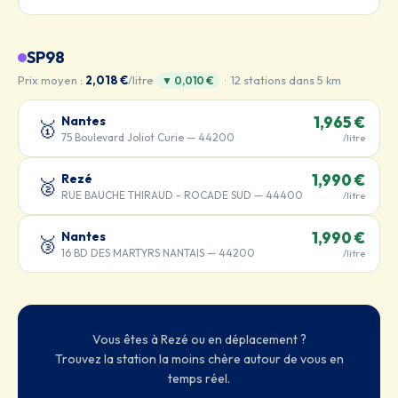
SP98
Prix moyen :
2,018 €
/litre
· 12 stations dans 5 km
▼ 0,010 €
Nantes
1,965 €
🥇
75 Boulevard Joliot Curie — 44200
/litre
Rezé
1,990 €
🥈
RUE BAUCHE THIRAUD - ROCADE SUD — 44400
/litre
Nantes
1,990 €
🥉
16 BD DES MARTYRS NANTAIS — 44200
/litre
Vous êtes à Rezé ou en déplacement ?
Trouvez la station la moins chère autour de vous en
temps réel.