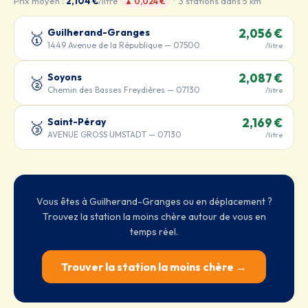
Prix moyen :
2,104 €
/litre
· 3 stations dans 5 km
▲ 0,024 €
Guilherand-Granges
2,056 €
🥇
1449 Avenue de la République — 07500
/litre
Soyons
2,087 €
🥈
Chemin des Basses Freydières — 07130
/litre
Saint-Péray
2,169 €
🥉
AVENUE GROSS UMSTADT — 07130
/litre
Vous êtes à Guilherand-Granges ou en déplacement ?
Trouvez la station la moins chère autour de vous en
temps réel.
Trouver la station la moins chère →