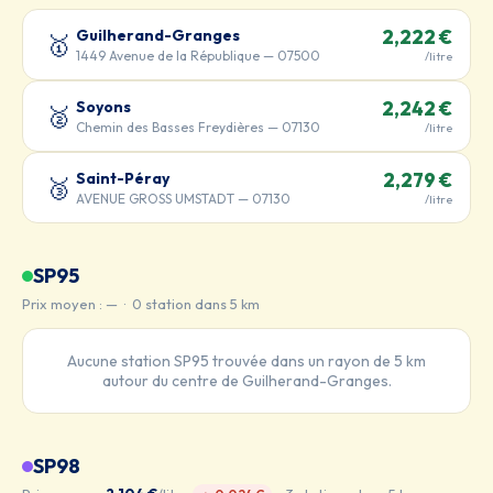
Guilherand-Granges
2,222 €
🥇
1449 Avenue de la République — 07500
/litre
Soyons
2,242 €
🥈
Chemin des Basses Freydières — 07130
/litre
Saint-Péray
2,279 €
🥉
AVENUE GROSS UMSTADT — 07130
/litre
SP95
Prix moyen : — · 0 station dans 5 km
Aucune station SP95 trouvée dans un rayon de 5 km
autour du centre de Guilherand-Granges.
SP98