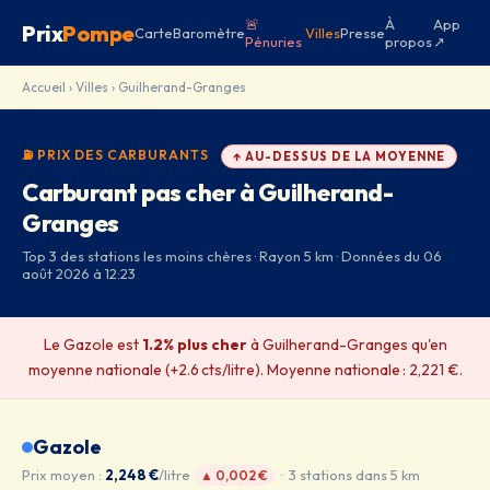
🚨
À
App
Prix
Pompe
Carte
Baromètre
Villes
Presse
Pénuries
propos
↗
Accueil
›
Villes
› Guilherand-Granges
⛽ PRIX DES CARBURANTS
↑ AU-DESSUS DE LA MOYENNE
Carburant pas cher à Guilherand-
Granges
Top 3 des stations les moins chères · Rayon 5 km · Données du 06
août 2026 à 12:23
Le Gazole est
1.2% plus cher
à Guilherand-Granges qu'en
moyenne nationale (+2.6 cts/litre). Moyenne nationale : 2,221 €.
Gazole
Prix moyen :
2,248 €
/litre
· 3 stations dans 5 km
▲ 0,002 €