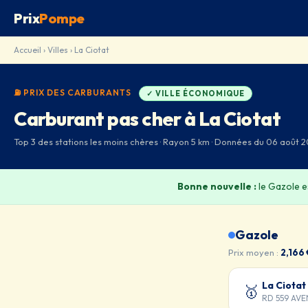
Prix
Pompe
Accueil
›
Villes
› La Ciotat
⛽ PRIX DES CARBURANTS
✓ VILLE ÉCONOMIQUE
Carburant pas cher à La Ciotat
Top 3 des stations les moins chères · Rayon 5 km · Données du 06 août 2
Bonne nouvelle :
le Gazole 
Gazole
Prix moyen :
2,166 
La Ciotat
🥇
RD 559 AV