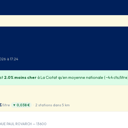
026 à 17:24
est
2.0% moins cher
à La Ciotat qu'en moyenne nationale (−4.4 cts/litre
€
/litre
· 2 stations dans 5 km
▼ 0,038 €
ENUE PAUL ROVARCH — 13600