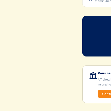
chemin du p
Vous re
🏛️
Affichez 
inscripti
Confi