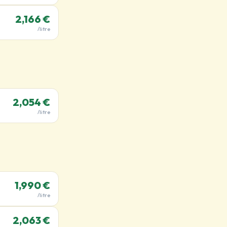
2,166 €
/litre
2,054 €
/litre
1,990 €
/litre
2,063 €