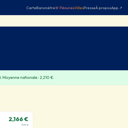
Carte
Baromètre
🚨 Pénuries
Villes
Presse
À propos
App ↗
). Moyenne nationale : 2,210 €.
2,166 €
/litre