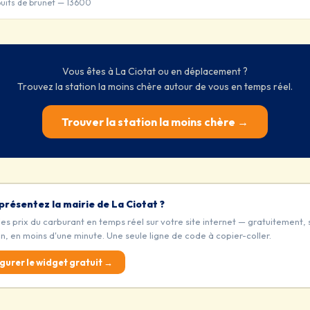
uits de brunet — 13600
Vous êtes à La Ciotat ou en déplacement ?
Trouvez la station la moins chère autour de vous en temps réel.
Trouver la station la moins chère →
présentez la mairie de La Ciotat ?
les prix du carburant en temps réel sur votre site internet — gratuitement, 
on, en moins d'une minute. Une seule ligne de code à copier-coller.
gurer le widget gratuit →