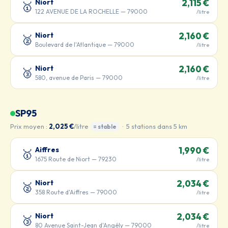
Niort
2,115 €
🥇
122 AVENUE DE LA ROCHELLE — 79000
/litre
Niort
2,160 €
🥈
Boulevard de l'Atlantique — 79000
/litre
Niort
2,160 €
🥉
580, avenue de Paris — 79000
/litre
SP95
Prix moyen :
2,025 €
/litre
· 5 stations dans 5 km
= stable
Aiffres
1,990 €
🥇
1675 Route de Niort — 79230
/litre
Niort
2,034 €
🥈
358 Route d'Aiffres — 79000
/litre
Niort
2,034 €
🥉
80 Avenue Saint-Jean d'Angély — 79000
/litre