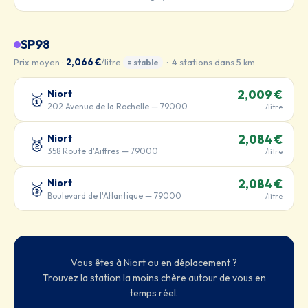
SP98
Prix moyen :
2,066 €
/litre
· 4 stations dans 5 km
= stable
Niort
2,009 €
🥇
202 Avenue de la Rochelle — 79000
/litre
Niort
2,084 €
🥈
358 Route d'Aiffres — 79000
/litre
Niort
2,084 €
🥉
Boulevard de l'Atlantique — 79000
/litre
Vous êtes à Niort ou en déplacement ?
Trouvez la station la moins chère autour de vous en
temps réel.