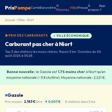
🚨
À
App
Prix
Pompe
Carte
Baromètre
Villes
Presse
Pénuries
propos
↗
Accueil
›
Villes
› Niort
⛽ PRIX DES CARBURANTS
✓ VILLE ÉCONOMIQUE
Carburant pas cher à Niort
Top 3 des stations les moins chères · Rayon 5 km · Données du 06
août 2026 à 05:28
Bonne nouvelle :
le Gazole est
1.7% moins cher
à Niort qu'en
moyenne nationale (−3.8 cts/litre). Moyenne nationale : 2,221 €.
Gazole
Prix moyen :
2,183 €
/litre
· 8 stations dans 5 km
▼ 0,007 €