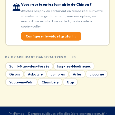
Vous représentez la mairie de Chinon ?
🏛️
Affichez les prix du carburant en temps réel sur votre
site internet — gratuitement, sans inscription, en
moins d'une minute. Une seule ligne de code à
copier-coller.
Configurer le widget gratuit →
PRIX CARBURANT DANS D'AUTRES VILLES
Saint-Maur-des-Fossés
Issy-les-Moulineaux
Givors
Aubagne
Lumbres
Arles
Libourne
Vaulx-en-Velin
Chambéry
Gap
PrixPompe — Données publiques officielles (data.economie.gouv.fr) ·