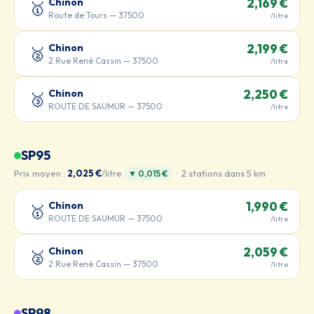
Chinon
2,169 €
🥇
Route de Tours — 37500
/litre
Chinon
2,199 €
🥈
2 Rue René Cassin — 37500
/litre
Chinon
2,250 €
🥉
ROUTE DE SAUMUR — 37500
/litre
SP95
Prix moyen :
2,025 €
/litre
· 2 stations dans 5 km
▼ 0,015 €
Chinon
1,990 €
🥇
ROUTE DE SAUMUR — 37500
/litre
Chinon
2,059 €
🥈
2 Rue René Cassin — 37500
/litre
SP98