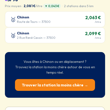
Prix moyen :
2,081 €
/litre
· 2 stations dans 5 km
▼ 0,043 €
Chinon
2,063 €
🥇
Route de Tours — 37500
/litre
Chinon
2,099 €
🥈
2 Rue René Cassin — 37500
/litre
Vous êtes à Chinon ou en déplacement ?
Trouvez la station la moins chère autour de vous en
temps réel.
Trouver la station la moins chère →