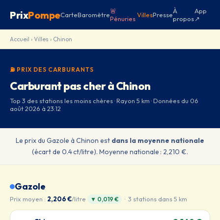
🚨
À
App
Prix
Pompe
Carte
Baromètre
Villes
Presse
Pénuries
propos
↗
Accueil
›
Villes
› Chinon
⛽ PRIX DES CARBURANTS
Carburant pas cher à Chinon
Top 3 des stations les moins chères · Rayon 5 km · Données du 06
août 2026 à 23:12
Le prix du Gazole à Chinon est
dans la moyenne nationale
(écart de 0.4 ct/litre). Moyenne nationale : 2,210 €.
Gazole
Prix moyen :
2,206 €
/litre
· 3 stations dans 5 km
▼ 0,019 €