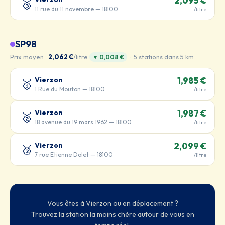
2,095 €
🥉
11 rue du 11 novembre — 18100
/litre
SP98
Prix moyen :
2,062 €
/litre
· 5 stations dans 5 km
▼ 0,008 €
Vierzon
1,985 €
🥇
1 Rue du Mouton — 18100
/litre
Vierzon
1,987 €
🥈
18 avenue du 19 mars 1962 — 18100
/litre
Vierzon
2,099 €
🥉
7 rue Etienne Dolet — 18100
/litre
Vous êtes à Vierzon ou en déplacement ?
Trouvez la station la moins chère autour de vous en