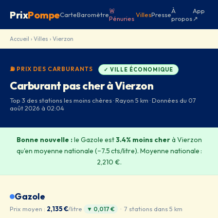
🚨
À
App
Prix
Pompe
Carte
Baromètre
Villes
Presse
Pénuries
propos
↗
Accueil
›
Villes
› Vierzon
⛽ PRIX DES CARBURANTS
✓ VILLE ÉCONOMIQUE
Carburant pas cher à Vierzon
Top 3 des stations les moins chères · Rayon 5 km · Données du 07
août 2026 à 02:04
Bonne nouvelle :
le Gazole est
3.4% moins cher
à Vierzon
qu'en moyenne nationale (−7.5 cts/litre). Moyenne nationale :
2,210 €.
Gazole
Prix moyen :
2,135 €
/litre
· 7 stations dans 5 km
▼ 0,017 €