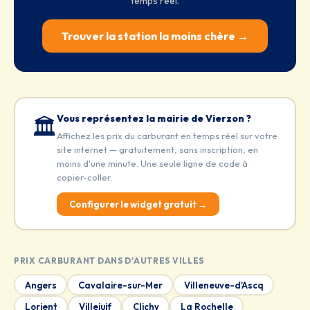
temps réel.
Trouver la station la moins chère →
Vous représentez la mairie de Vierzon ?
🏛️
Affichez les prix du carburant en temps réel sur votre
site internet — gratuitement, sans inscription, en
moins d'une minute. Une seule ligne de code à
copier-coller.
Configurer le widget gratuit →
PRIX CARBURANT DANS D'AUTRES VILLES
Angers
Cavalaire-sur-Mer
Villeneuve-d'Ascq
Lorient
Villejuif
Clichy
La Rochelle